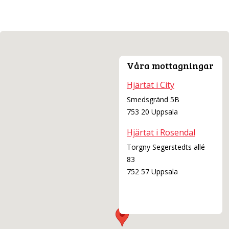
“Hjärtats program”
Partnerträff
Bekräfta att du blivit förälder
Våra mottagningar
GRAVIDITETEN
Hjärtat i City
Vad händer
Smedsgränd 5B
753 20 Uppsala
Mat och dryck
Hjärtat i Rosendal
Fosterdiagnostik
Torgny Segerstedts allé
83
Vecka för vecka
752 57 Uppsala
INFÖR FÖRLOSSNING
När är det dags?