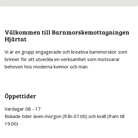
Att ta med till förlossningen
What to have with you on the Labour Ward
Hur är det på förlossningen
Välkommen till Barnmorskemottagningen
Hjärtat
Länkar
Vi är en grupp engagerade och kreativa barnmorskor som
När barnet är fött
brinner för att utveckla en verksamhet som motsvarar
behoven hos moderna kvinnor och män.
Cellprov
Preventivmedel
Öppettider
Vardagar 08 - 17
Rådgivning om preventivmedel
Bokade tider även morgon (från 07.00) och kväll (fram till
19.00)
Sexuellt överförbara sjukdomar