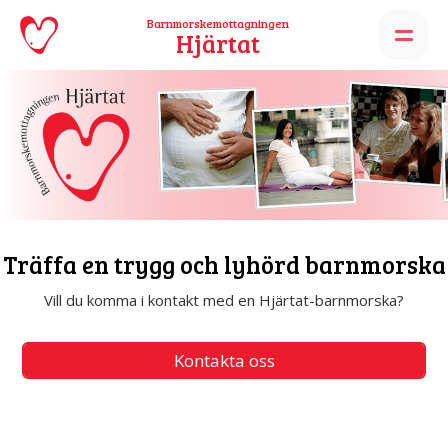
Barnmorskemottagningen
Hjärtat
Graviditet
Träffa en trygg och lyhörd barnmorska
PÅ HJÄRTAT
Vill du komma i kontakt med en Hjärtat-barnmorska?
Så här går det till
Kontakta oss
Första besöket
Blanketter att skriva ut