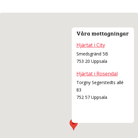
Att ta med till förlossningen
What to have with you on the Labour Ward
Hur är det på förlossningen
Våra mottagningar
Länkar
Hjärtat i City
Smedsgränd 5B
När barnet är fött
753 20 Uppsala
Cellprov
Hjärtat i Rosendal
Torgny Segerstedts allé
83
Preventivmedel
752 57 Uppsala
Rådgivning om preventivmedel
Sexuellt överförbara sjukdomar