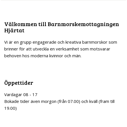
Abortrådgivning
Akut preventivmedel
Välkommen till Barnmorskemottagningen
Kurser & föreläsningar
Hjärtat
Vi är en grupp engagerade och kreativa barnmorskor som
Föräldragrupper
brinner för att utveckla en verksamhet som motsvarar
behoven hos moderna kvinnor och män.
Föreläsningar – Hjärtats filmer
Föda med trygghet – Profylaxkurs på Hjärtat
Öppettider
Empowering birth class
Vardagar 08 - 17
Träna med barnmorskan
Bokade tider även morgon (från 07.00) och kväll (fram till
19.00)
Vattengympa
Babymassage