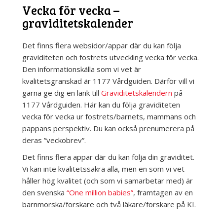
“Hjärtats program”
Vecka för vecka –
graviditetskalender
Partnerträff
Det finns flera websidor/appar där du kan följa
Bekräfta att du blivit förälder
graviditeten och fostrets utveckling vecka för vecka.
GRAVIDITETEN
Den informationskälla som vi vet är
kvalitetsgranskad är 1177 Vårdguiden. Därför vill vi
Vad händer
gärna ge dig en länk till
Graviditetskalendern
på
1177 Vårdguiden. Här kan du följa graviditeten
Mat och dryck
vecka för vecka ur fostrets/barnets, mammans och
pappans perspektiv. Du kan också prenumerera på
Fosterdiagnostik
deras ”veckobrev”.
Det finns flera appar där du kan följa din graviditet.
Vecka för vecka
Vi kan inte kvalitetssäkra alla, men en som vi vet
INFÖR FÖRLOSSNING
håller hög kvalitet (och som vi samarbetar med) är
den svenska
“One million babies”
, framtagen av en
När är det dags?
barnmorska/forskare och två läkare/forskare på KI.