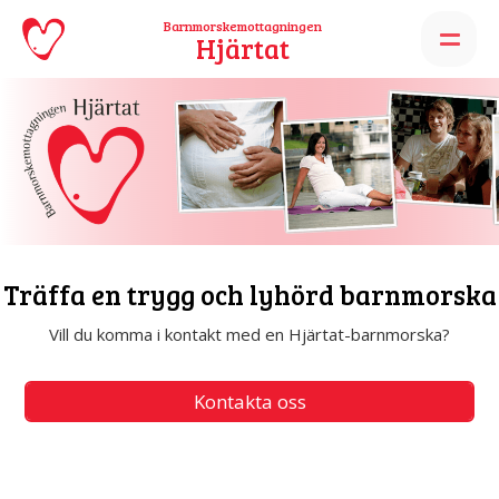
Barnmorskemottagningen
Hjärtat
Graviditet
Träffa en trygg och lyhörd barnmorska
PÅ HJÄRTAT
Vill du komma i kontakt med en Hjärtat-barnmorska?
Så här går det till
Kontakta oss
Första besöket
Blanketter att skriva ut