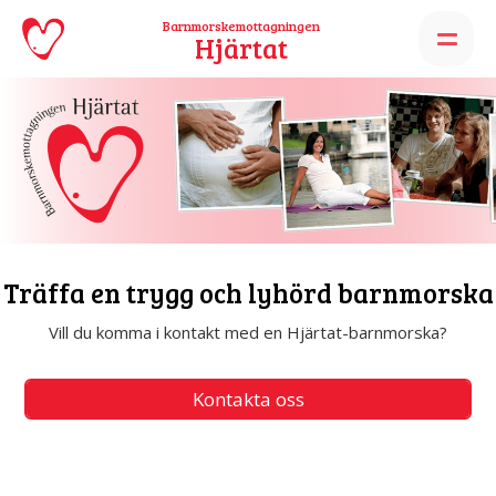
Barnmorskemottagningen
Hjärtat
Graviditet
Träffa en trygg och lyhörd barnmorska
PÅ HJÄRTAT
Vill du komma i kontakt med en Hjärtat-barnmorska?
Så här går det till
Kontakta oss
Första besöket
Blanketter att skriva ut