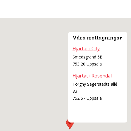
“Hjärtats program”
Partnerträff
Bekräfta att du blivit förälder
Våra mottagningar
GRAVIDITETEN
Hjärtat i City
Vad händer
Smedsgränd 5B
753 20 Uppsala
Mat och dryck
Hjärtat i Rosendal
Fosterdiagnostik
Torgny Segerstedts allé
83
Vecka för vecka
752 57 Uppsala
INFÖR FÖRLOSSNING
När är det dags?