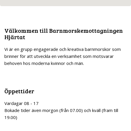
Att ta med till förlossningen
What to have with you on the Labour Ward
Hur är det på förlossningen
Välkommen till Barnmorskemottagningen
Hjärtat
Länkar
Vi är en grupp engagerade och kreativa barnmorskor som
När barnet är fött
brinner för att utveckla en verksamhet som motsvarar
behoven hos moderna kvinnor och män.
Cellprov
Preventivmedel
Öppettider
Vardagar 08 - 17
Rådgivning om preventivmedel
Bokade tider även morgon (från 07.00) och kväll (fram till
19.00)
Sexuellt överförbara sjukdomar