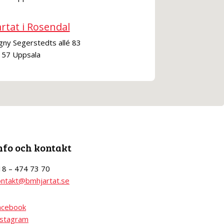
rtat i Rosendal
gny Segerstedts allé 83
 57 Uppsala
nfo och kontakt
18 – 474 73 70
ontakt@bmhjartat.se
acebook
nstagram