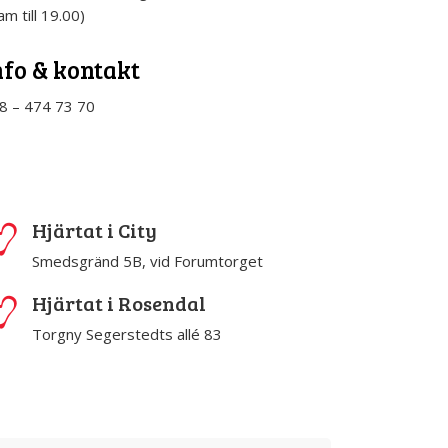
am till 19.00)
nfo & kontakt
8 – 474 73 70
Hjärtat i City
Smedsgränd 5B, vid Forumtorget
Hjärtat i Rosendal
Torgny Segerstedts allé 83