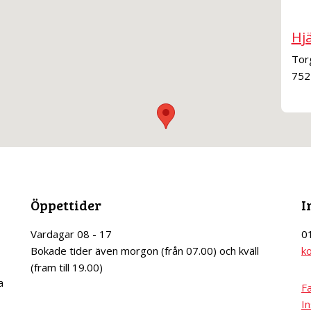
Hjä
Tor
752
Öppettider
I
Vardagar 08 - 17
0
Bokade tider även morgon (från 07.00) och kväll
k
(fram till 19.00)
a
F
I