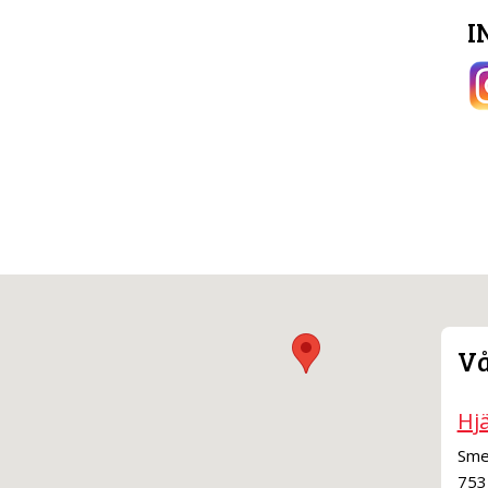
I
Vå
Hjä
Sme
753