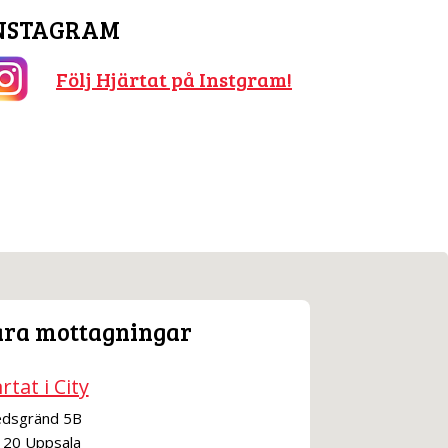
NSTAGRAM
Följ Hjärtat på Instgram!
ra mottagningar
rtat i City
dsgränd 5B
 20 Uppsala